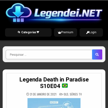
Skip
to
content
📂 Categorias
▼
Premium
Login
Pesquisar
por
Legenda Death in Paradise
S10E04
POSTED
31 DE JANEIRO DE 2021
OLD
,
SÉRIES TV
IN