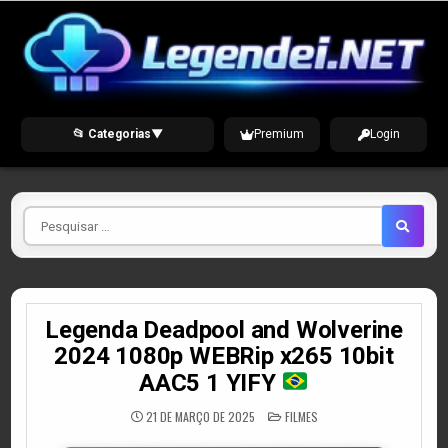
Skip
to
content
📂 Categorias
▼
Premium
Login
Pesquisar
por
Legenda Deadpool and Wolverine
2024 1080p WEBRip x265 10bit
AAC5 1 YIFY
POSTED
21 DE MARÇO DE 2025
FILMES
IN