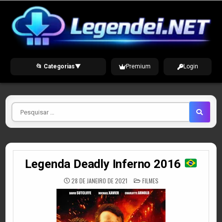
Skip
to
content
📂 Categorias
▼
Premium
Login
Pesquisar
por
Legenda Deadly Inferno 2016
POSTED
28 DE JANEIRO DE 2021
FILMES
IN