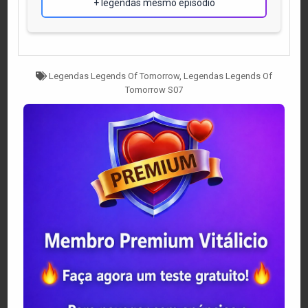
+ legendas mesmo episódio
Tagged
Legendas Legends Of Tomorrow
,
Legendas Legends Of
Tomorrow S07