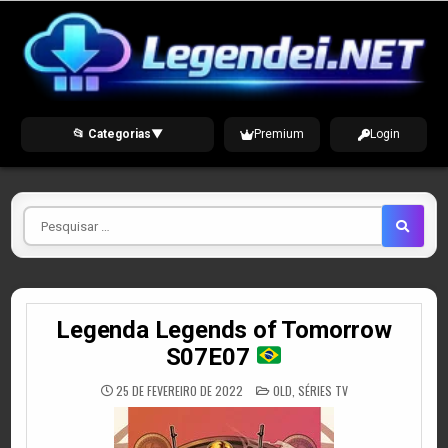
Skip
to
content
📂 Categorias
▼
Premium
Login
Pesquisar
por
Legenda Legends of Tomorrow
S07E07
POSTED
25 DE FEVEREIRO DE 2022
OLD
,
SÉRIES TV
IN