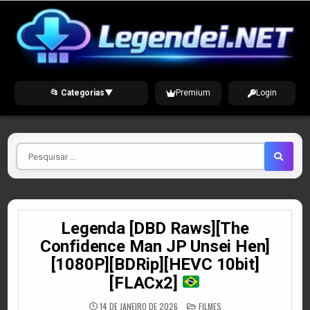
Skip
to
content
📂 Categorias
▼
Premium
Login
Pesquisar
por
Legenda [DBD Raws][The
Confidence Man JP Unsei Hen]
[1080P][BDRip][HEVC 10bit]
[FLACx2]
POSTED
14 DE JANEIRO DE 2026
FILMES