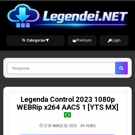
Skip
to
content
📂 Categorias
▼
Premium
Login
Pesquisar
por
Legenda Control 2023 1080p
WEBRip x264 AAC5 1 [YTS MX]
POSTED
21 DE MARÇO DE 2025
FILMES
IN