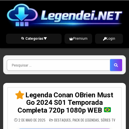
Skip
to
content
📂 Categorias
▼
Premium
Login
Pesquisar
por
Legenda Conan OBrien Must
Go 2024 S01 Temporada
Completa 720p 1080p WEB
POSTED
2 DE MAIO DE 2025
DESTAQUES
,
PACK DE LEGENDAS
,
SÉRIES TV
IN