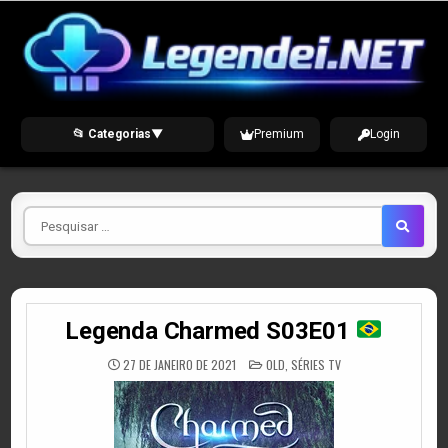
Skip
to
content
📂 Categorias
▼
Premium
Login
Pesquisar
por
Legenda Charmed S03E01
POSTED
27 DE JANEIRO DE 2021
OLD
,
SÉRIES TV
IN