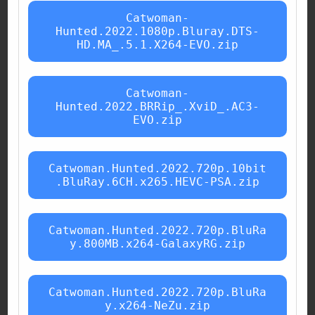
Catwoman-
Hunted.2022.1080p.Bluray.DTS-
HD.MA_.5.1.X264-EVO.zip
Catwoman-
Hunted.2022.BRRip_.XviD_.AC3-
EVO.zip
Catwoman.Hunted.2022.720p.10bit
.BluRay.6CH.x265.HEVC-PSA.zip
Catwoman.Hunted.2022.720p.BluRa
y.800MB.x264-GalaxyRG.zip
Catwoman.Hunted.2022.720p.BluRa
y.x264-NeZu.zip