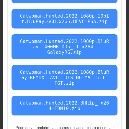
Catwoman.Hunted.2022.1080p.10bi
t.BluRay.6CH.x265.HEVC-PSA.zip
Catwoman.Hunted.2022.1080p.BluR
ay.1400MB.DD5_.1.x264-
GalaxyRG.zip
Catwoman.Hunted.2022.1080p.BluR
ay.REMUX_.AVC_.DTS-HD.MA_.5.1-
FGT.zip
Catwoman.Hunted.2022.BRRip_.x26
4-ION10.zip
Pode servir também para outros releases, basta renomear!