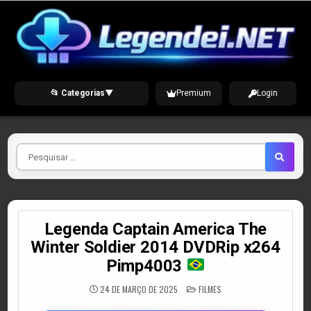
Skip
to
content
📂 Categorias
▼
Premium
Login
Pesquisar
por
Legenda Captain America The
Winter Soldier 2014 DVDRip x264
Pimp4003
POSTED
24 DE MARÇO DE 2025
FILMES
IN