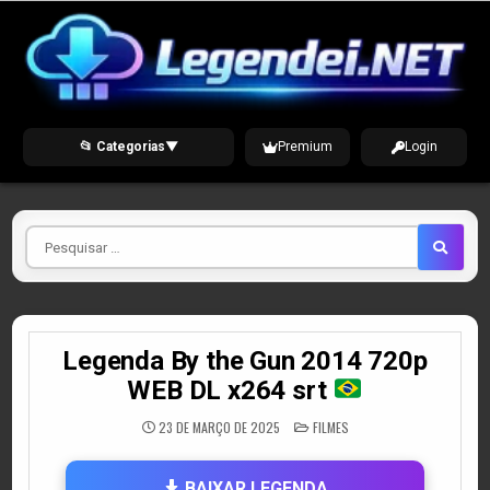
Skip
to
content
📂 Categorias
▼
Premium
Login
Pesquisar
por
Legenda By the Gun 2014 720p
WEB DL x264 srt
POSTED
23 DE MARÇO DE 2025
FILMES
IN
BAIXAR LEGENDA