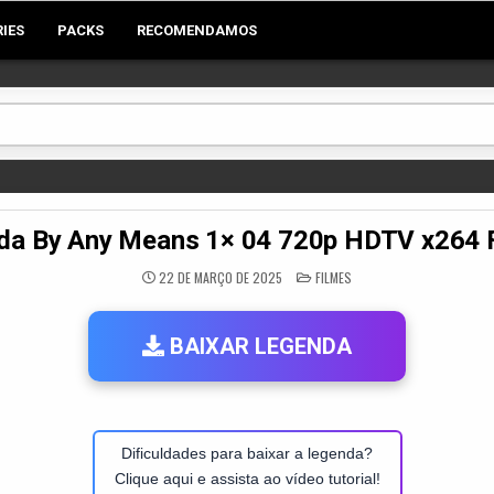
RIES
PACKS
RECOMENDAMOS
da By Any Means 1× 04 720p HDTV x264
POSTED
22 DE MARÇO DE 2025
FILMES
IN
BAIXAR LEGENDA
Dificuldades para baixar a legenda?
Clique aqui e assista ao vídeo tutorial!