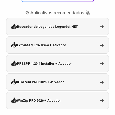
⚙️ Aplicativos recomendados 🚀
📥
➜
Buscador de Legendas Legendei.NET
📥
➜
ExtraMAME 26.0 x64 + Ativador
📥
➜
PPSSPP 1.20.4 Installer + Ativador
📥
➜
uTorrent PRO 2026 + Ativador
📥
➜
WinZip PRO 2026 + Ativador