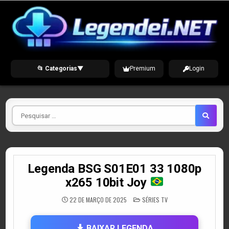
Skip
to
content
📂 Categorias
▼
Premium
Login
Pesquisar
por
Legenda BSG S01E01 33 1080p
x265 10bit Joy
POSTED
22 DE MARÇO DE 2025
SÉRIES TV
IN
BAIXAR LEGENDA