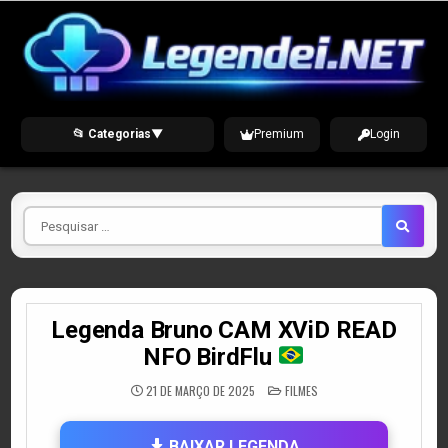
Skip
to
content
📂 Categorias
▼
Premium
Login
Pesquisar
por
Legenda Bruno CAM XViD READ
NFO BirdFlu
POSTED
21 DE MARÇO DE 2025
FILMES
IN
BAIXAR LEGENDA