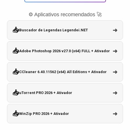
⚙️ Aplicativos recomendados 🚀
📥
➜
Buscador de Legendas Legendei.NET
📥
➜
Adobe Photoshop 2026 v27.0 (x64) FULL + Ativador
📥
➜
CCleaner 6.40.11562 (x64) All Editions + Ativador
📥
➜
uTorrent PRO 2026 + Ativador
📥
➜
WinZip PRO 2026 + Ativador