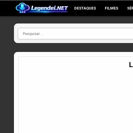
Skip
DESTAQUES
FILMES
SÉ
to
content
Pesquisar
por
L