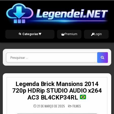
Skip
to
content
📂 Categorias
▼
Premium
Login
Pesquisar
por
Legenda Brick Mansions 2014
720p HDRip STUDIO AUDIO x264
AC3 BL4CKP34RL
POSTED
21 DE MARÇO DE 2025
FILMES
IN