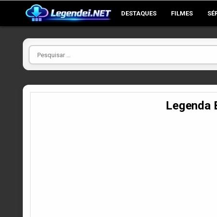
Skip
DESTAQUES
FILMES
SÉ
to
content
Pesquisar
por
Legenda 