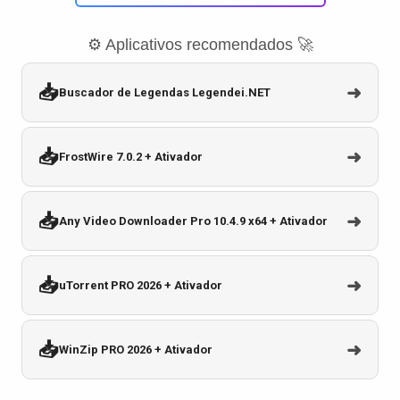
⚙️ Aplicativos recomendados 🚀
📥
➜
Buscador de Legendas Legendei.NET
📥
➜
FrostWire 7.0.2 + Ativador
📥
➜
Any Video Downloader Pro 10.4.9 x64 + Ativador
📥
➜
uTorrent PRO 2026 + Ativador
📥
➜
WinZip PRO 2026 + Ativador