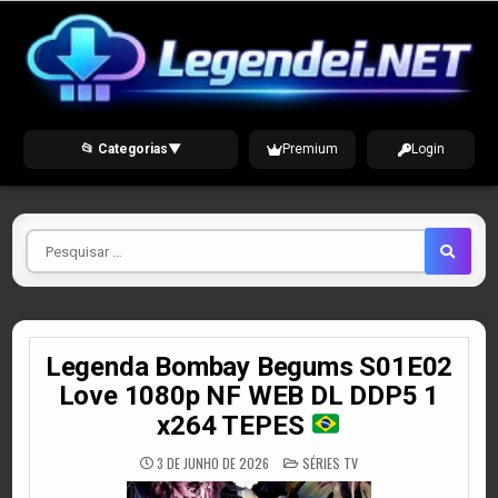
Skip
to
content
📂 Categorias
▼
Premium
Login
Pesquisar
por
Legenda Bombay Begums S01E02
Love 1080p NF WEB DL DDP5 1
x264 TEPES
POSTED
3 DE JUNHO DE 2026
SÉRIES TV
IN