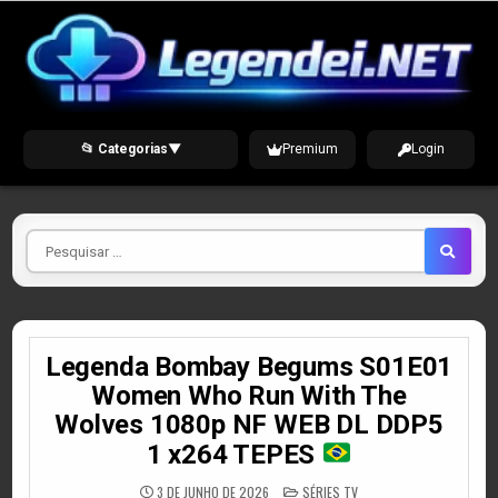
Skip
to
content
📂 Categorias
▼
Premium
Login
Pesquisar
por
Legenda Bombay Begums S01E01
Women Who Run With The
Wolves 1080p NF WEB DL DDP5
1 x264 TEPES
POSTED
3 DE JUNHO DE 2026
SÉRIES TV