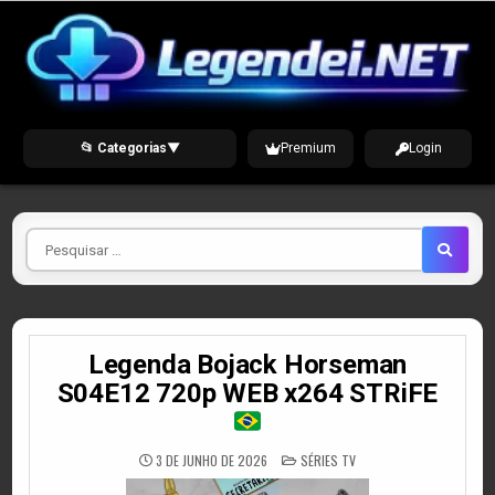
Skip
to
content
📂 Categorias
▼
Premium
Login
Pesquisar
por
Legenda Bojack Horseman
S04E12 720p WEB x264 STRiFE
POSTED
3 DE JUNHO DE 2026
SÉRIES TV
IN