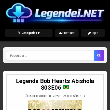
Skip
to
content
📂 Categorias
▼
Premium
Login
Pesquisar
por
Legenda Bob Hearts Abishola
S03E06
POSTED
25 DE FEVEREIRO DE 2022
OLD
,
SÉRIES TV
IN