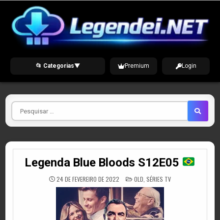
Skip
to
content
📂 Categorias
▼
Premium
Login
Pesquisar
por
Legenda Blue Bloods S12E05
POSTED
24 DE FEVEREIRO DE 2022
OLD
,
SÉRIES TV
IN