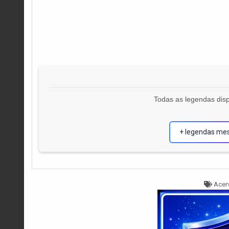
Todas as legendas disp
+ legendas me
Tagg
Acerv