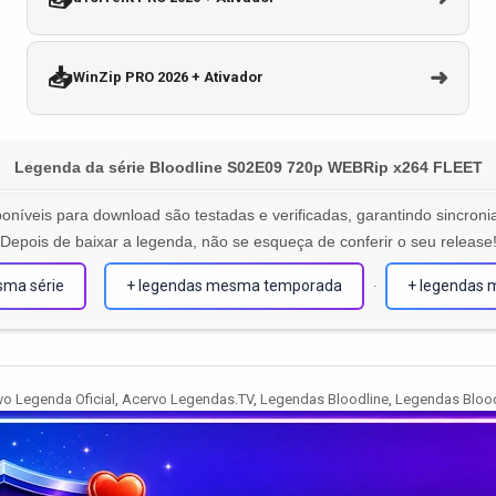
📥
➜
WinZip PRO 2026 + Ativador
Legenda da série Bloodline S02E09 720p WEBRip x264 FLEET
oníveis para download são testadas e verificadas, garantindo sincronia
Depois de baixar a legenda, não se esqueça de conferir o seu release
sma série
+ legendas mesma temporada
+ legendas 
·
ed
o Legenda Oficial
,
Acervo Legendas.TV
,
Legendas Bloodline
,
Legendas Blood