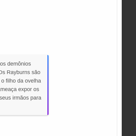
a os demônios
 Os Rayburns são
o filho da ovelha
 ameaça expor os
seus irmãos para