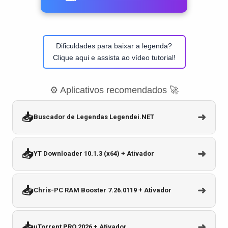
Dificuldades para baixar a legenda?
Clique aqui e assista ao vídeo tutorial!
⚙️ Aplicativos recomendados 🚀
📥
➜
Buscador de Legendas Legendei.NET
📥
➜
YT Downloader 10.1.3 (x64) + Ativador
📥
➜
Chris-PC RAM Booster 7.26.0119 + Ativador
📥
➜
uTorrent PRO 2026 + Ativador