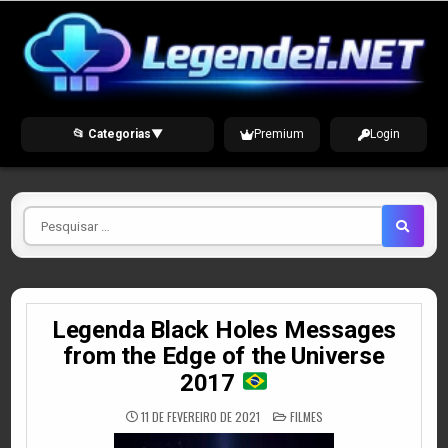
Skip
to
content
📂 Categorias
▼
Premium
Login
Pesquisar
por
Legenda Black Holes Messages
from the Edge of the Universe
2017
POSTED
11 DE FEVEREIRO DE 2021
FILMES
IN