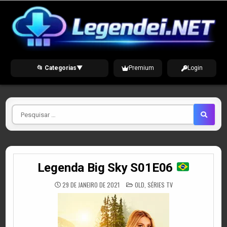
Skip
to
content
📂 Categorias
▼
Premium
Login
Pesquisar
por
Legenda Big Sky S01E06
POSTED
29 DE JANEIRO DE 2021
OLD
,
SÉRIES TV
IN