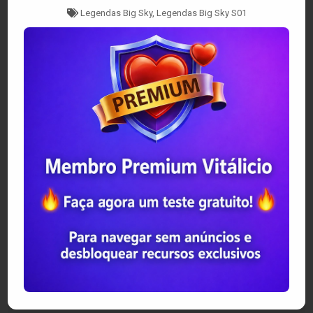
Tagged
Legendas Big Sky
,
Legendas Big Sky S01