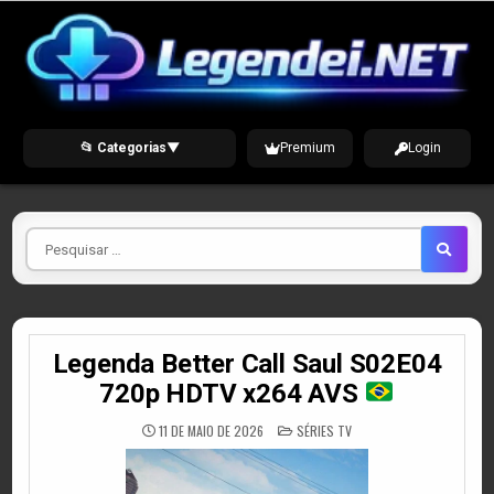
Skip
to
content
📂 Categorias
▼
Premium
Login
Pesquisar
por
Legenda Better Call Saul S02E04
720p HDTV x264 AVS
POSTED
11 DE MAIO DE 2026
SÉRIES TV
IN