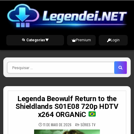
Skip
to
content
📂 Categorias
▼
Premium
Login
Pesquisar
por
Legenda Beowulf Return to the
Shieldlands S01E08 720p HDTV
x264 ORGANiC
POSTED
11 DE MAIO DE 2026
SÉRIES TV
IN