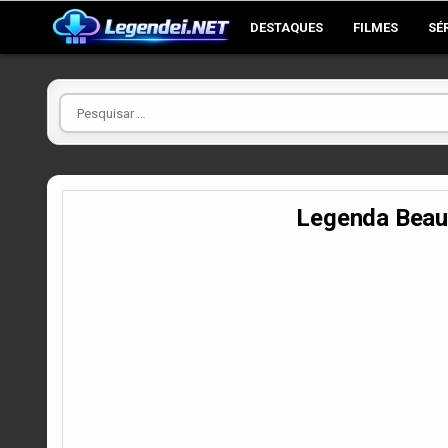
Skip
DESTAQUES
FILMES
SÉ
to
content
Pesquisar
por
Legenda Beau