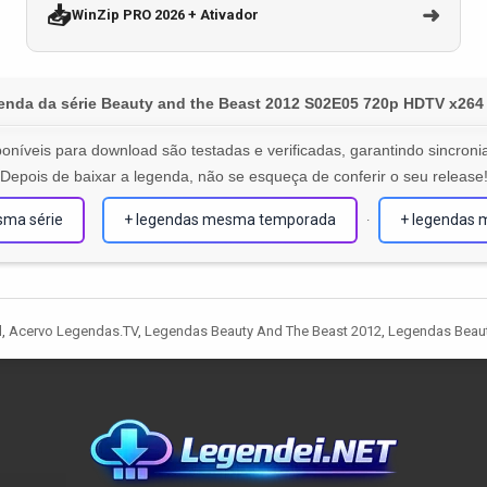
📥
➜
WinZip PRO 2026 + Ativador
enda da série Beauty and the Beast 2012 S02E05 720p HDTV x264
oníveis para download são testadas e verificadas, garantindo sincronia
Depois de baixar a legenda, não se esqueça de conferir o seu release
sma série
+ legendas mesma temporada
+ legendas 
·
l
,
Acervo Legendas.TV
,
Legendas Beauty And The Beast 2012
,
Legendas Beaut