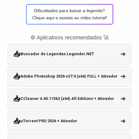
Dificuldades para baixar a legenda?
Clique aqui e assista ao vídeo tutorial!
⚙️ Aplicativos recomendados 🚀
📥
➜
Buscador de Legendas Legendei.NET
📥
➜
Adobe Photoshop 2026 v27.0 (x64) FULL + Ativador
📥
➜
CCleaner 6.40.11562 (x64) All Editions + Ativador
📥
➜
uTorrent PRO 2026 + Ativador