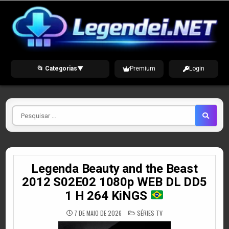
Skip
to
content
📂 Categorias
▼
Premium
Login
Pesquisar
por
Legenda Beauty and the Beast
2012 S02E02 1080p WEB DL DD5
1 H 264 KiNGS
POSTED
7 DE MAIO DE 2026
SÉRIES TV
IN