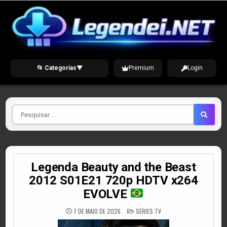
Skip
to
content
📂 Categorias
▼
Premium
Login
Pesquisar
por
Legenda Beauty and the Beast
2012 S01E21 720p HDTV x264
EVOLVE
POSTED
7 DE MAIO DE 2026
SÉRIES TV
IN