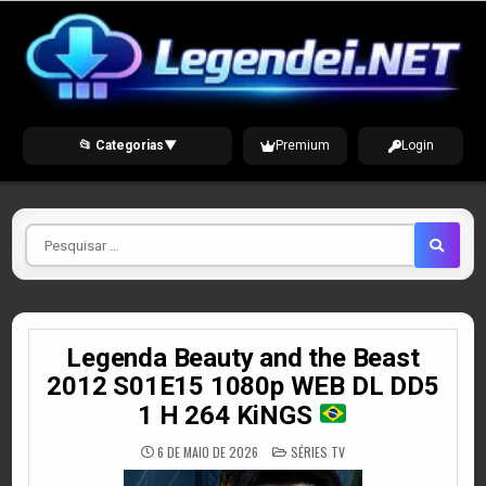
Skip
to
content
📂 Categorias
▼
Premium
Login
Pesquisar
por
Legenda Beauty and the Beast
2012 S01E15 1080p WEB DL DD5
1 H 264 KiNGS
POSTED
6 DE MAIO DE 2026
SÉRIES TV
IN