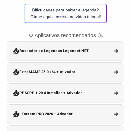
Dificuldades para baixar a legenda?
Clique aqui e assista ao vídeo tutorial!
⚙️ Aplicativos recomendados 🚀
📥
➜
Buscador de Legendas Legendei.NET
📥
➜
ExtraMAME 26.0 x64 + Ativador
📥
➜
PPSSPP 1.20.4 Installer + Ativador
📥
➜
uTorrent PRO 2026 + Ativador