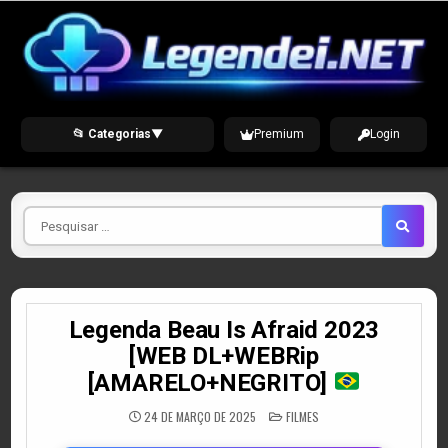
Skip
to
content
📂 Categorias
▼
Premium
Login
Pesquisar
por
Legenda Beau Is Afraid 2023
[WEB DL+WEBRip
[AMARELO+NEGRITO]
POSTED
24 DE MARÇO DE 2025
FILMES
IN