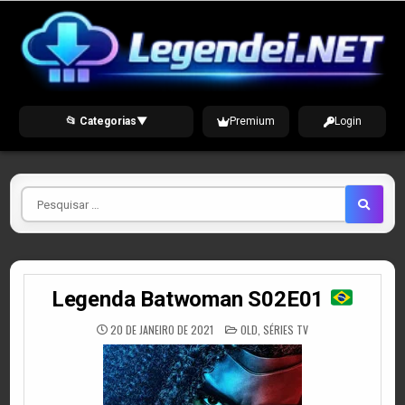
Skip
to
content
📂 Categorias
▼
Premium
Login
Pesquisar
por
Legenda Batwoman S02E01
POSTED
20 DE JANEIRO DE 2021
OLD
,
SÉRIES TV
IN