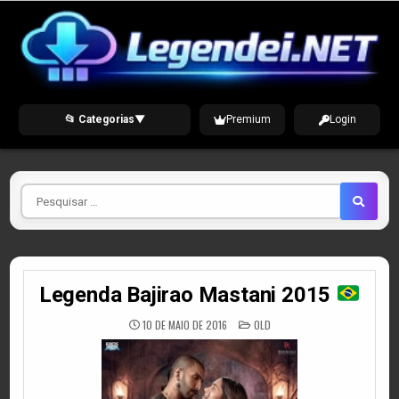
Skip
to
content
📂 Categorias
▼
Premium
Login
Pesquisar
por
Legenda Bajirao Mastani 2015
POSTED
10 DE MAIO DE 2016
OLD
IN