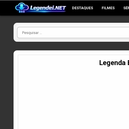
Skip
DESTAQUES
FILMES
SÉ
to
content
Pesquisar
por
Legenda 