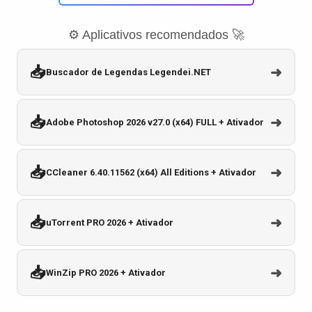
⚙️ Aplicativos recomendados 🚀
📥
➜
Buscador de Legendas Legendei.NET
📥
➜
Adobe Photoshop 2026 v27.0 (x64) FULL + Ativador
📥
➜
CCleaner 6.40.11562 (x64) All Editions + Ativador
📥
➜
uTorrent PRO 2026 + Ativador
📥
➜
WinZip PRO 2026 + Ativador