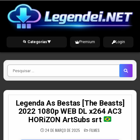
Skip
to
content
📂 Categorias
▼
Premium
Login
Pesquisar
por
Legenda As Bestas [The Beasts]
2022 1080p WEB DL x264 AC3
HORiZON ArtSubs srt
POSTED
24 DE MARÇO DE 2025
FILMES
IN