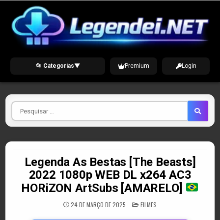
Skip
to
content
📂 Categorias
▼
Premium
Login
Pesquisar
por
Legenda As Bestas [The Beasts]
2022 1080p WEB DL x264 AC3
HORiZON ArtSubs [AMARELO]
POSTED
24 DE MARÇO DE 2025
FILMES
IN