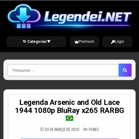
Skip
to
content
📂 Categorias
▼
Premium
Login
Pesquisar
por
Legenda Arsenic and Old Lace
1944 1080p BluRay x265 RARBG
POSTED
20 DE MARÇO DE 2025
FILMES
IN