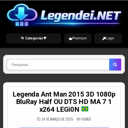
Skip
to
content
📂 Categorias
▼
Premium
Login
Pesquisar
por
Legenda Ant Man 2015 3D 1080p
BluRay Half OU DTS HD MA 7 1
x264 LEGi0N
POSTED
24 DE MARÇO DE 2025
FILMES
IN