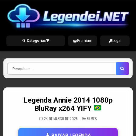
Skip
to
content
📂 Categorias
▼
Premium
Login
Pesquisar
por
Legenda Annie 2014 1080p
BluRay x264 YIFY
POSTED
24 DE MARÇO DE 2025
FILMES
IN
BAIXAR LEGENDA