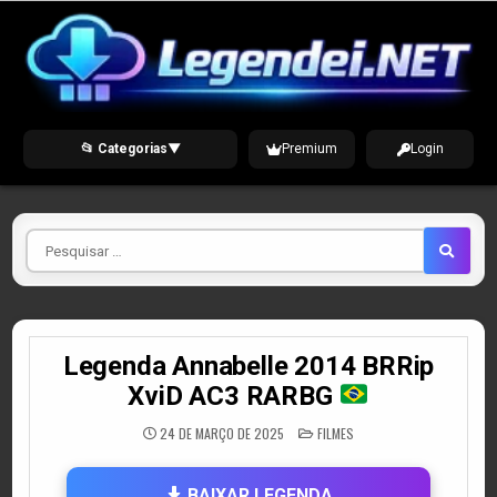
Skip
to
content
📂 Categorias
▼
Premium
Login
Pesquisar
por
Legenda Annabelle 2014 BRRip
XviD AC3 RARBG
POSTED
24 DE MARÇO DE 2025
FILMES
IN
BAIXAR LEGENDA