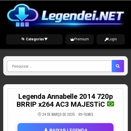
Skip
to
content
📂 Categorias
▼
Premium
Login
Pesquisar
por
Legenda Annabelle 2014 720p
BRRIP x264 AC3 MAJESTiC
POSTED
24 DE MARÇO DE 2025
FILMES
IN
BAIXAR LEGENDA