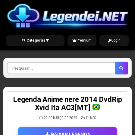
Skip
to
content
📂 Categorias
▼
Premium
Login
Pesquisar
por
Legenda Anime nere 2014 DvdRip
Xvid Ita AC3[MT]
POSTED
23 DE MARÇO DE 2025
FILMES
IN
BAIXAR LEGENDA