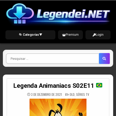
Skip
to
content
📂 Categorias
▼
Premium
Login
Pesquisar
por
Legenda Animaniacs S02E11
POSTED
3 DE DEZEMBRO DE 2021
OLD
,
SÉRIES TV
IN