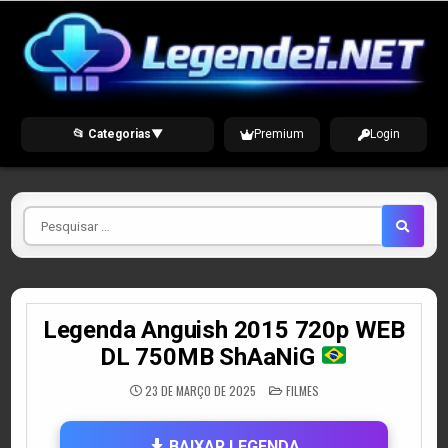
Skip
to
content
📂 Categorias
▼
Premium
Login
Pesquisar
por
Legenda Anguish 2015 720p WEB
DL 750MB ShAaNiG
POSTED
23 DE MARÇO DE 2025
FILMES
IN
BAIXAR LEGENDA