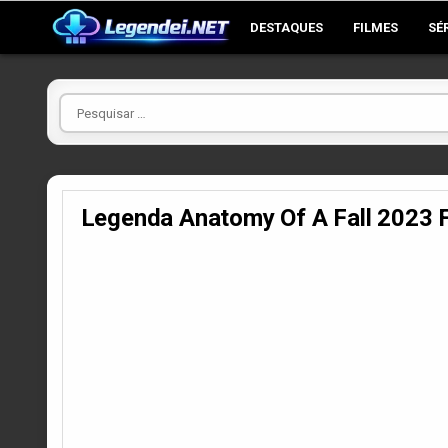
Skip
DESTAQUES
FILMES
SÉ
to
content
Pesquisar
por
Legenda Anatomy Of A Fall 20