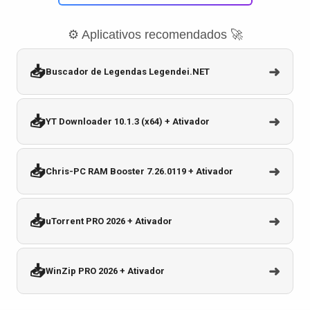
⚙️ Aplicativos recomendados 🚀
📥
➜
Buscador de Legendas Legendei.NET
📥
➜
YT Downloader 10.1.3 (x64) + Ativador
📥
➜
Chris-PC RAM Booster 7.26.0119 + Ativador
📥
➜
uTorrent PRO 2026 + Ativador
📥
➜
WinZip PRO 2026 + Ativador