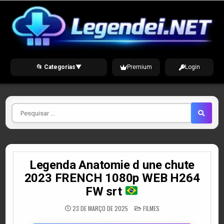
Skip
to
content
📂 Categorias
▼
Premium
Login
Pesquisar
por
Legenda Anatomie d une chute
2023 FRENCH 1080p WEB H264
FW srt
POSTED
23 DE MARÇO DE 2025
FILMES
IN