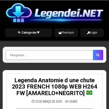
Skip
to
content
📂 Categorias
▼
Premium
Login
Pesquisar
por
Legenda Anatomie d une chute
2023 FRENCH 1080p WEB H264
FW [AMARELO+NEGRITO]
POSTED
23 DE MARÇO DE 2025
FILMES
IN