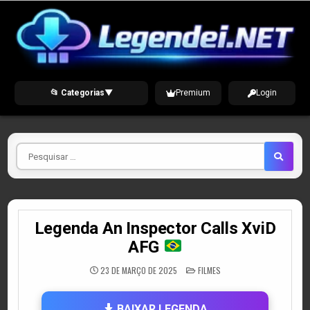
Skip
to
content
📂 Categorias
▼
Premium
Login
Pesquisar
por
Legenda An Inspector Calls XviD
AFG
POSTED
23 DE MARÇO DE 2025
FILMES
IN
BAIXAR LEGENDA